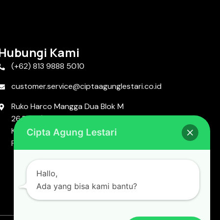
Hubungi Kami
(+62) 813 9888 5010
customer.service@ciptaagunglestari.co.id
Ruko Harco Mangga Dua Blok M
26,RT.17/RW.11, Mangga Dua Sel.,
Kecamatan Sawah Besar, Kota Jakarta
Cipta Agung Lestari
Pusat, DKI Jakarta 10720.
Hallo,
Ada yang bisa kami bantu?