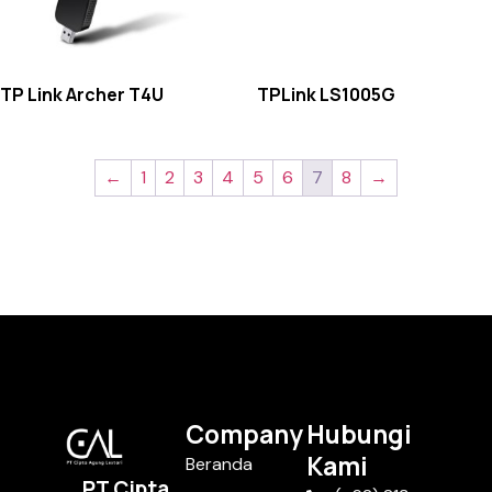
TP Link Archer T4U
TPLink LS1005G
←
1
2
3
4
5
6
7
8
→
Company
Hubungi
Kami
Beranda
PT Cipta