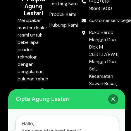
(+62) 813
Tentang Kami
Agung
9888 5010
Lestari
Produk Kami
customer.service@c
Merupakan
Hubungi Kami
master dealer
Ruko Harco
resmi untuk
Mangga Dua
beberapa
Blok M
produk
26,RT.17/RW.11,
teknologi
Mangga Dua
dengan
Sel.,
pengalaman
Kecamatan
puluhan tahun
Sawah Besar,
Kota Jakarta
Pusat, DKI
Cipta Agung Lestari
Jakarta
10720.
Hallo,